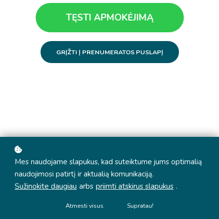
TĘSTI APMOKĖJIMĄ
GRĮŽTI Į PRENUMERATOS PUSLAPĮ
Mes naudojame slapukus, kad suteiktume jums optimalią
naudojimosi patirtį ir aktualią komunikaciją.
Sužinokite daugiau
arbs
priimti atskirus slapukus
.
Atmesti visus
Supratau!