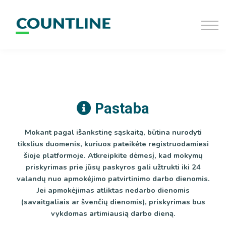
D.U.K
Užsiregistruoti
Prisijungti
Pastaba
Mokant pagal išankstinę sąskaitą, būtina nurodyti
tikslius duomenis, kuriuos pateikėte registruodamiesi
šioje platformoje. Atkreipkite dėmesį, kad mokymų
priskyrimas prie jūsų paskyros gali užtrukti iki 24
valandų nuo apmokėjimo patvirtinimo darbo dienomis.
Jei apmokėjimas atliktas nedarbo dienomis
(savaitgaliais ar švenčių dienomis), priskyrimas bus
vykdomas artimiausią darbo dieną.