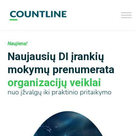
D.U.K
Užsiregistruoti
Prisijungti
Naujiena!
Naujausių DI įrankių
mokymų prenumerata
organizacijų veiklai
nuo įžvalgų iki praktinio pritaikymo