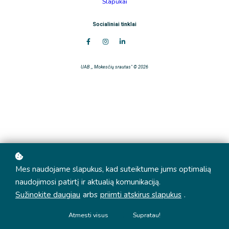
Slapukai
Socialiniai tinklai
UAB ,, Mokesčių srautas" © 2026
Mes naudojame slapukus, kad suteiktume jums optimalią
naudojimosi patirtį ir aktualią komunikaciją.
Sužinokite daugiau
arbs
priimti atskirus slapukus
.
Atmesti visus
Supratau!