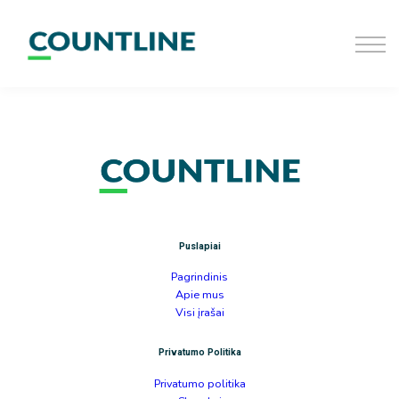
D.U.K
Užsiregistruoti
Prisijungti
Puslapiai
Pagrindinis
Apie mus
Visi įrašai
Privatumo Politika
Privatumo politika