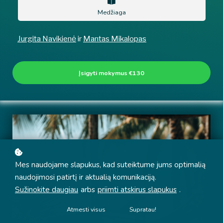
Medžiaga
Jurgita Navikienė
ir
Mantas Mikalopas
Įsigyti mokymus
€130
Mes naudojame slapukus, kad suteiktume jums optimalią
naudojimosi patirtį ir aktualią komunikaciją.
Sužinokite daugiau
arbs
priimti atskirus slapukus
.
Atmesti visus
Supratau!