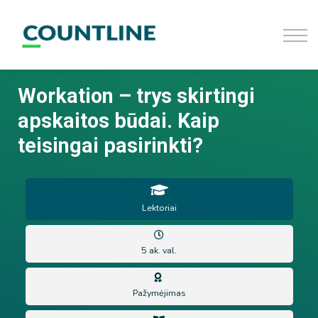
D.U.K
Užsiregistruoti
Prisijungti
Workation – trys skirtingi
apskaitos būdai. Kaip
teisingai pasirinkti?
Lektoriai
5 ak. val.
Pažymėjimas