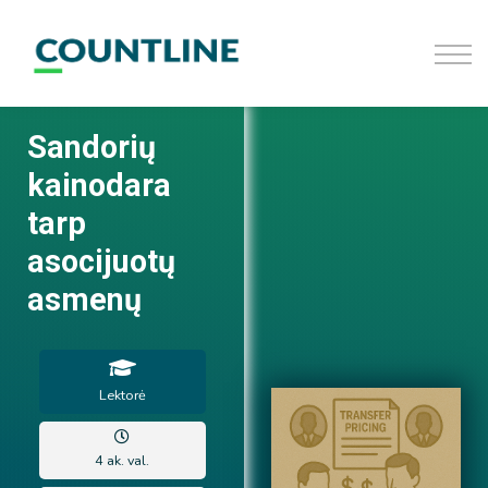
D.U.K
Užsiregistruoti
Prisijungti
Sandorių
kainodara
tarp
asocijuotų
asmenų
Lektorė
4 ak. val.