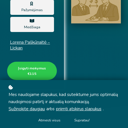
Pažymėjimas
Medžiaga
Lorena Paškūnaitė –
Lickan
Įsigyti mokymus
€115
Mes naudojame slapukus, kad suteiktume jums optimalią
naudojimosi patirtį ir aktualią komunikaciją.
Sužinokite daugiau
arbs
priimti atskirus slapukus
.
Atmesti visus
Supratau!