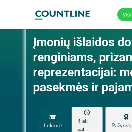
Vis
Įmonių išlaidos d
renginiams, priza
reprezentacijai: 
pasekmės ir paja
4 ak.
Lektorė
Pažymėj
val.