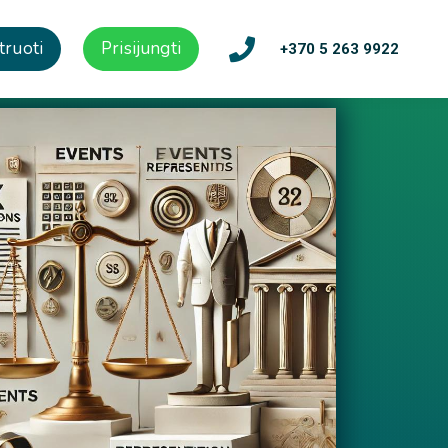
truoti
Prisijungti
+370 5 263 9922