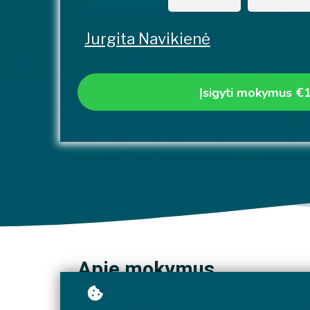
Jurgita Navikienė
Įsigyti mokymus
€
Apie mokymus