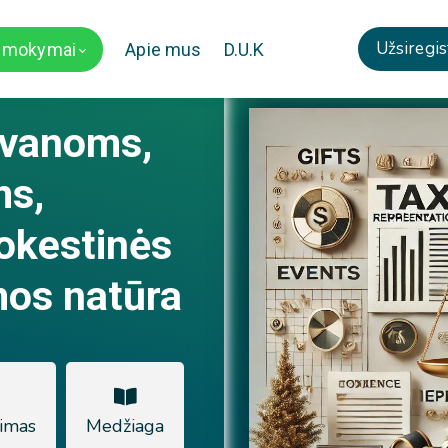
Užsiregis
i mokymai
Apie mus
D.U.K
ovanoms,
ms,
mokestinės
mos natūra
imas
Medžiaga