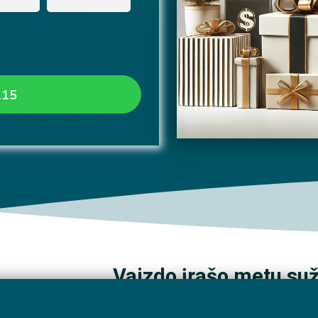
115
Vaizdo įrašo metu suž