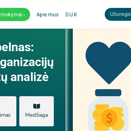
Užsiregis
i mokymai
Apie mus
D.U.K
pelnas:
ganizacijų
tų analizė
imas
Medžiaga