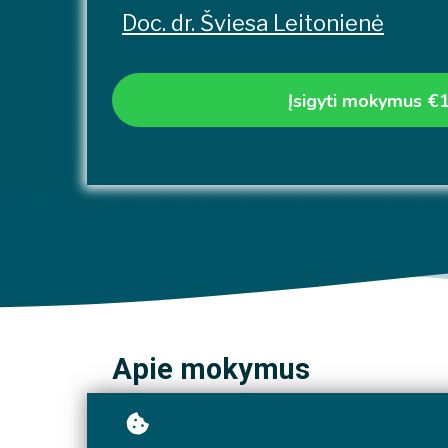
Doc. dr. Šviesa Leitonienė
Įsigyti mokymus
€
Apie mokymus
Mokymai skirti tiems, kurie nori supr