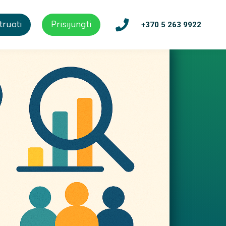
truoti
Prisijungti
+370 5 263 9922