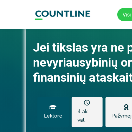
Vis
Jei tikslas yra ne 
nevyriausybinių or
finansinių ataskai
4 ak.
Lektorė
Pažymėj
val.