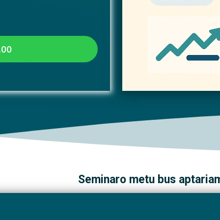
100
Seminaro metu bus aptaria
Nevyriausybinių organizacijų (N
asti, kaip
formos.