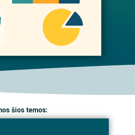
mos šios temos:
VO) finansinės ataskaitos ir jų