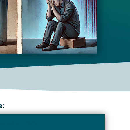
e:
s šališkumas.