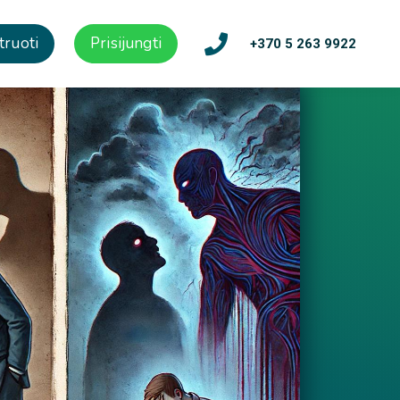
truoti
Prisijungti
+370 5 263 9922