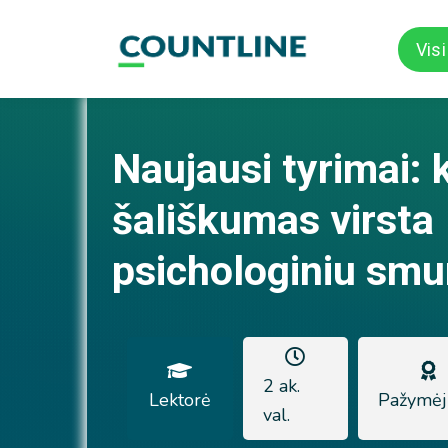
Vis
Naujausi tyrimai: 
šališkumas virsta
psichologiniu smu
2 ak.
Lektorė
Pažymėj
val.