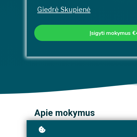
Giedrė Skupienė
Įsigyti mokymus
€
Apie mokymus
Šiuolaikinėje organizacijoje psicholo