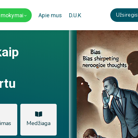
Užsiregis
i mokymai
Apie mus
D.U.K
kaip
rtu
imas
Medžiaga