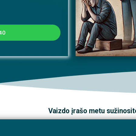
40
Vaizdo įrašo metu sužinosit
Nesąmoningas ir sąmoninga
ginis