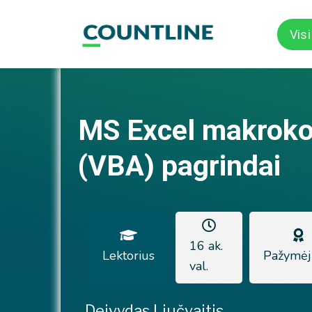
Vis
MS Excel makrok
(VBA) pagrindai
16 ak.
Lektorius
Pažymėj
val.
Deivydas Liučvaitis