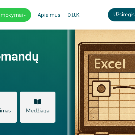
Užsiregis
i mokymai
Apie mus
D.U.K
omandų
imas
Medžiaga