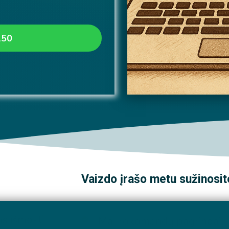
150
Vaizdo įrašo metu sužinosit
ms išmokti
Makrokomandų pagrindai