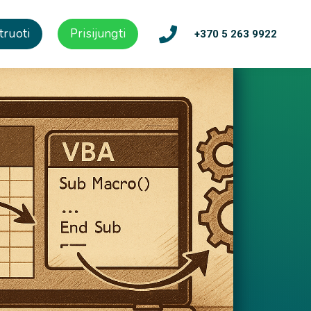
truoti
Prisijungti
+370 5 263 9922