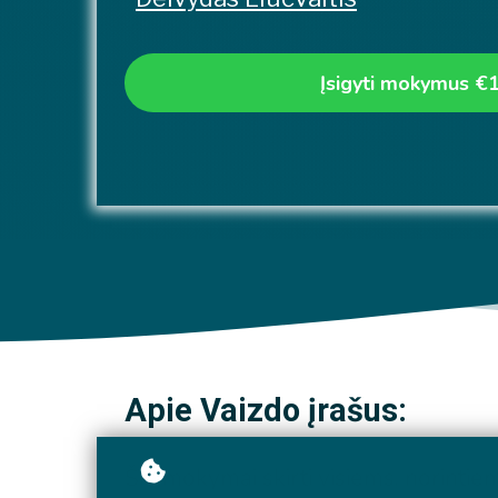
Įsigyti mokymus
€
Apie Vaizdo įrašus:
Šie mokymai skirti visiems, norintie