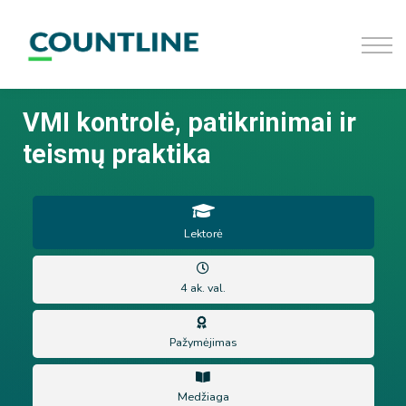
D.U.K
Užsiregistruoti
Prisijungti
VMI kontrolė, patikrinimai ir
teismų praktika
Lektorė
4 ak. val.
Pažymėjimas
Medžiaga