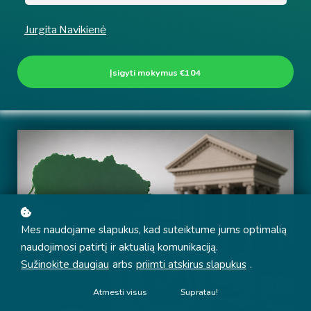
Jurgita Navikienė
Įsigyti mokymus
€104
Mes naudojame slapukus, kad suteiktume jums optimalią
naudojimosi patirtį ir aktualią komunikaciją.
Sužinokite daugiau
arbs
priimti atskirus slapukus
.
Atmesti visus
Supratau!