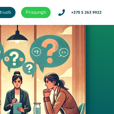
truoti
Prisijungti
+370 5 263 9922