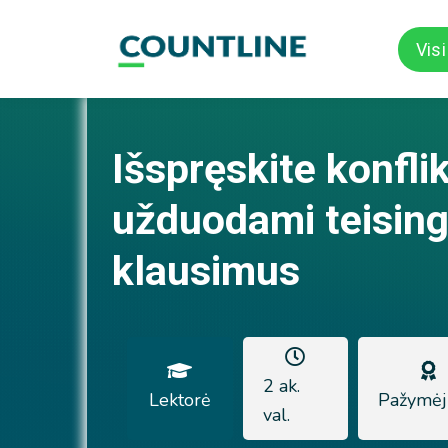
Vis
Išspręskite konfli
užduodami teisin
klausimus
2 ak.
Lektorė
Pažymėj
val.