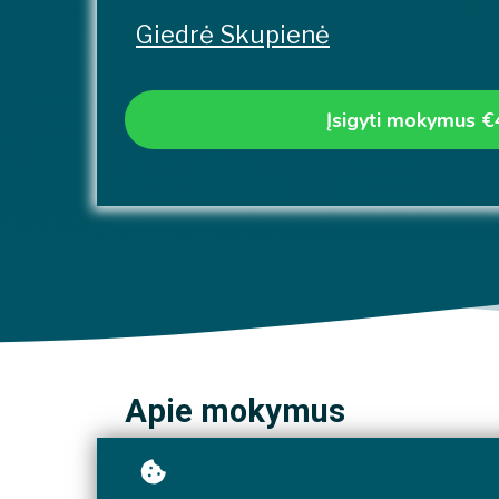
Giedrė Skupienė
Įsigyti mokymus
€
Apie mokymus
Konfliktai yra neišvengiama darbo 