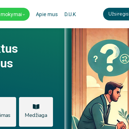
Užsiregis
i mokymai
Apie mus
D.U.K
ktus
gus
imas
Medžiaga