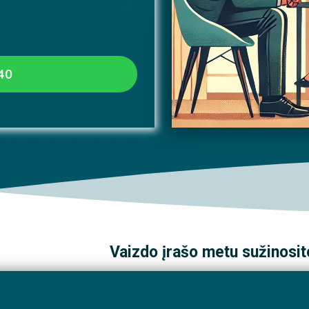
40
Vaizdo įrašo metu sužinosit
Konfliktų priežastys ir tipai
proceso