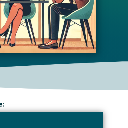
e:
 – kas dažniausiai sukelia konfliktus ir