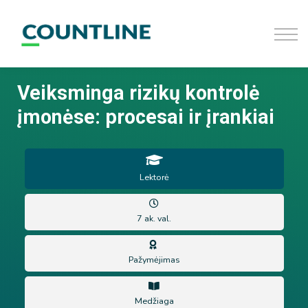
D.U.K
Užsiregistruoti
Prisijungti
Veiksminga rizikų kontrolė
įmonėse: procesai ir įrankiai
Lektorė
7 ak. val.
Pažymėjimas
Medžiaga