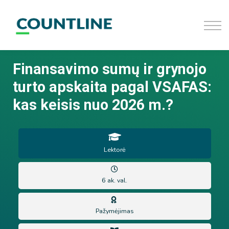
D.U.K
Užsiregistruoti
Prisijungti
Finansavimo sumų ir grynojo
turto apskaita pagal VSAFAS:
kas keisis nuo 2026 m.?
Lektorė
6 ak. val.
Pažymėjimas