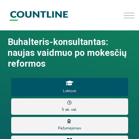
D.U.K
Užsiregistruoti
Prisijungti
Buhalteris-konsultantas:
naujas vaidmuo po mokesčių
reformos
Lektorė
5 ak. val.
Pažymėjimas